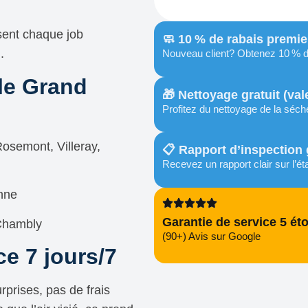
sent chaque job
🧼 10 % de rabais premie
.
Nouveau client? Obtenez 10 % d
le Grand
🎁 Nettoyage gratuit (val
Profitez du nettoyage de la séch
osemont, Villeray,
📋 Rapport d’inspection 
Recevez un rapport clair sur l’ét
onne
Garantie de service 5 éto
 Chambly
(90+) Avis sur Google
ce 7 jours/7
rprises, pas de frais