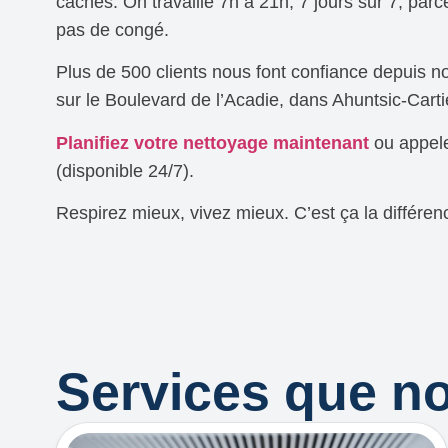
cachés. On travaille 7h à 21h, 7 jours sur 7, parce
pas de congé.
Plus de 500 clients nous font confiance depuis n
sur le Boulevard de l’Acadie, dans Ahuntsic-Cartie
Planifiez votre nettoyage maintenant
ou appele
(disponible 24/7).
Respirez mieux, vivez mieux. C’est ça la différenc
Services que n