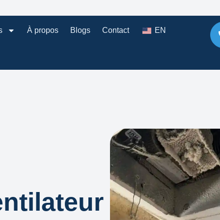
s
À propos
Blogs
Contact
EN
ntilateur