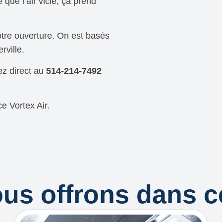
 que l’air vicié, ça prend
otre ouverture. On est basés
rville.
z direct au
514-214-7492
e Vortex Air.
ous offrons dans 