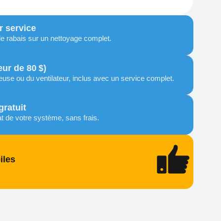
r service
e rabais sur un nettoyage complet.
eur de 80 $)
euse ou du ventilateur, inclus avec un service complet.
gratuit
at de votre système, sans frais.
iles