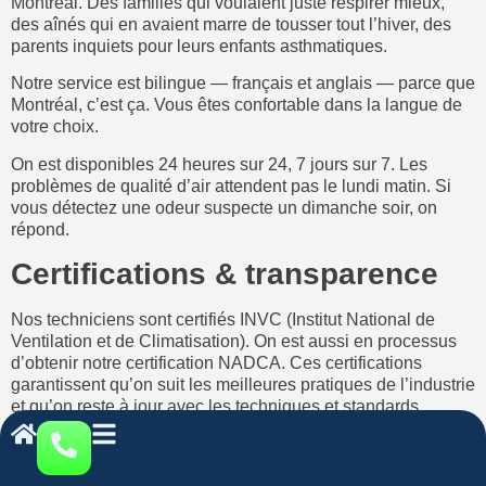
Montréal. Des familles qui voulaient juste respirer mieux,
des aînés qui en avaient marre de tousser tout l’hiver, des
parents inquiets pour leurs enfants asthmatiques.
Notre service est bilingue — français et anglais — parce que
Montréal, c’est ça. Vous êtes confortable dans la langue de
votre choix.
On est disponibles 24 heures sur 24, 7 jours sur 7. Les
problèmes de qualité d’air attendent pas le lundi matin. Si
vous détectez une odeur suspecte un dimanche soir, on
répond.
Certifications & transparence
Nos techniciens sont certifiés INVC (Institut National de
Ventilation et de Climatisation). On est aussi en processus
d’obtenir notre certification NADCA. Ces certifications
garantissent qu’on suit les meilleures pratiques de l’industrie
et qu’on reste à jour avec les techniques et standards.
Notre processus est complètement transparent:
Inspection gratuite
— On vient chez vous, on